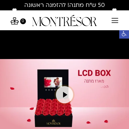
Skip to Conten
Contact U
50 ש"ח מתנה! להזמנה ראשונה
בלבד : hey50
0
פתח סרגל נגישות