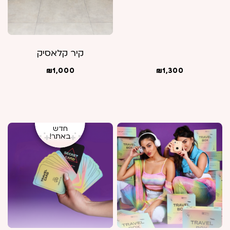
קיר קלאסיק
₪
1,300
₪
1,000
חדש
מבצע!
באתר!