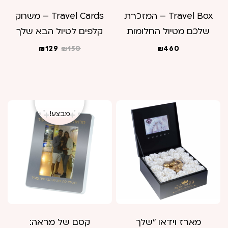
Travel Box – המזכרת
Travel Cards – משחק
שלכם מטיול החלומות
קלפים לטיול הבא שלך
המחיר
המחיר
₪
129
₪
150
₪
460
המקורי
הנוכחי
היה:
הוא:
₪129.
₪150.
מבצע!
מארז וידאו "שלך
קסם של מראה: