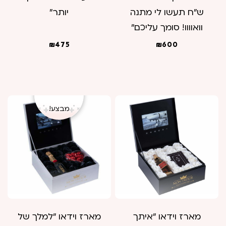
ש"ח תעשו לי מתנה
יותר"
וואוווו! סומך עליכם"
₪
475
₪
600
מבצע!
מארז וידאו "איתך
מארז וידאו "למלך של