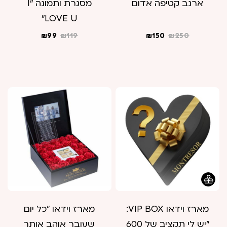
ארנב קטיפה אדום
מסגרת ותמונה "I
LOVE U"
המחיר
המחיר
המחיר
המחיר
₪
99
₪
119
₪
150
₪
250
המקורי
הנוכחי
המקורי
הנוכחי
היה:
הוא:
היה:
הוא:
₪99.
₪119.
₪150.
₪250.
מארז וידאו VIP BOX:
מארז וידאו "כל יום
"יש לי תקציב של 600
שעובר אוהב אותך