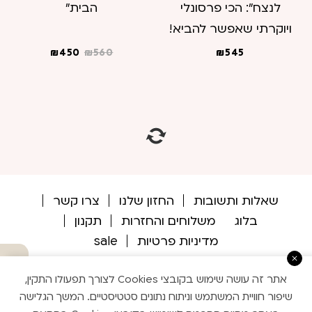
לנצח": הכי פרסונלי
הבית"
ויוקרתי שאפשר להביא!
המחיר
המחיר
₪
450
₪
560
₪
545
המקורי
הנוכחי
היה:
הוא:
₪450.
₪560.
שאלות ותשובות
החזון שלנו
צרו קשר
בלוג
משלוחים והחזרות
תקנון
מדיניות פרטיות
sale
מתי מגיע ?
אתר זה עושה שימוש בקובצי Cookies לצורך תפעולו התקין,
שיפור חוויית המשתמש וניתוח נתונים סטטיסטיים. המשך הגלישה