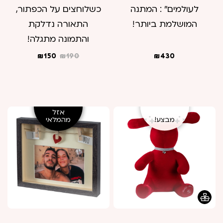
לעולמים" : המתנה
כשלוחצים על הכפתור,
המושלמת ביותר!
התאורה נדלקת
והתמונה מתגלה!
המחיר
המחיר
₪
150
₪
190
₪
430
המקורי
הנוכחי
היה:
הוא:
₪150.
₪190.
אזל
מבצע!
מבצע!
מהמלאי