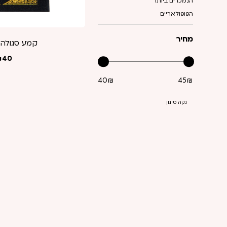
הנמכרים ביותר
הפופולאריים
מחיר
קמע סגולה
₪
40
40₪
45₪
נקה סינון