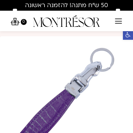
Skip to Conten
Contact U
50 ש"ח מתנה! להזמנה ראשונה
בלבד : hey50
0
פתח סרגל נגישות