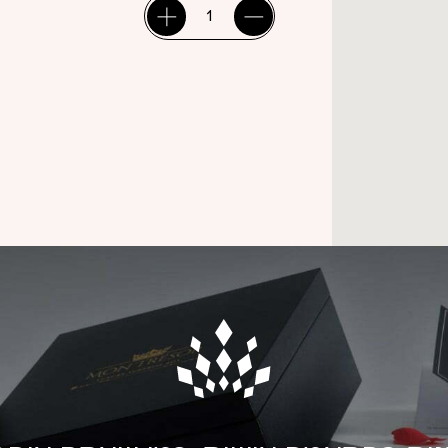
כמות
של
ברכון
שקוף
אשת
חיל