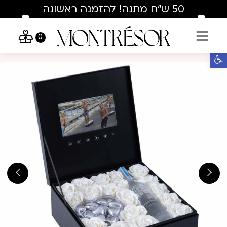
Skip to Conten
Contact U
50 ש"ח מתנה! להזמנה ראשונה
בלבד : hey50
0
פתח סרגל נגישות