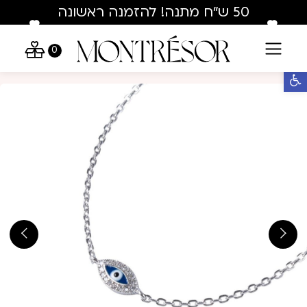
Skip to Conten
Contact U
50 ש"ח מתנה! להזמנה ראשונה
בלבד : hey50
0
פתח סרגל נגישות