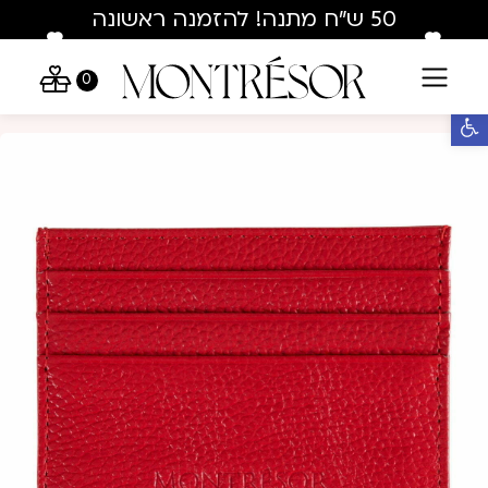
Skip to Conten
Contact U
50 ש"ח מתנה! להזמנה ראשונה
בלבד : hey50
0
פתח סרגל נגישות