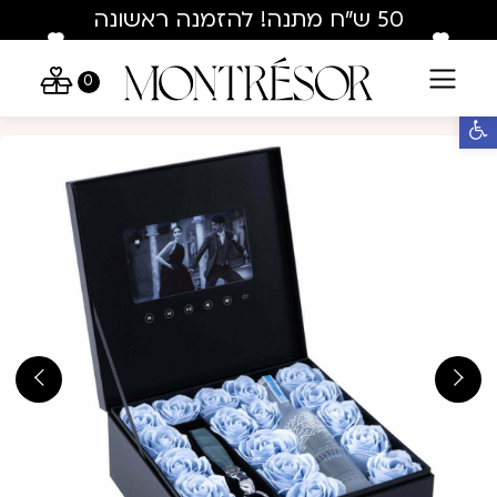
Skip to Conten
Contact U
50 ש"ח מתנה! להזמנה ראשונה
בלבד : hey50
0
פתח סרגל נגישות