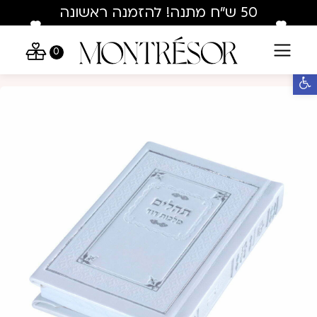
Skip to Conten
Contact U
50 ש"ח מתנה! להזמנה ראשונה
בלבד : hey50
0
פתח סרגל נגישות