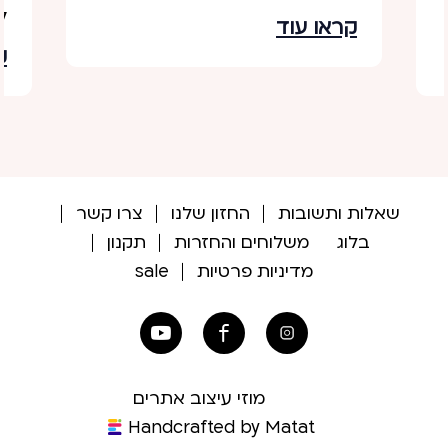
ל
@montresor שתי חברות
קראו עוד
מ
המונעות מתשוקה בלתי
ק
ת
פוסקת ליצירת החוויות הכי
ר
מרגשות. אחת בעולם הטיולים
שאלות ותשובות
החזון שלנו
צרו קשר
בלוג
משלוחים והחזרות
תקנון
מדיניות פרטיות
sale
מוזי עיצוב אתרים
Handcrafted by Matat