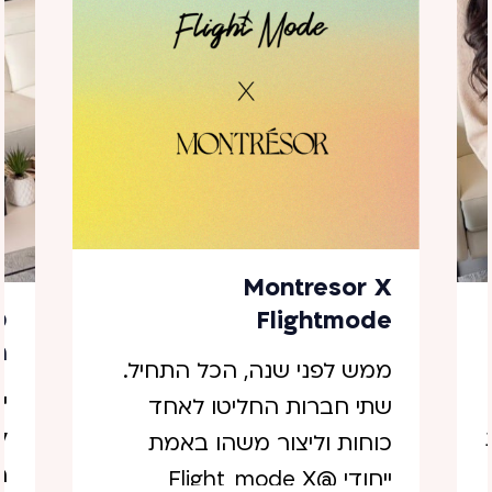
Montresor X
מ
Flightmode
ה
ממש לפני שנה, הכל התחיל.
י
שתי חברות החליטו לאחד
ל
כוחות וליצור משהו באמת
ה
ייחודי @Flight_mode X